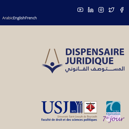
Skip
to
main
Arabic
English
French
content