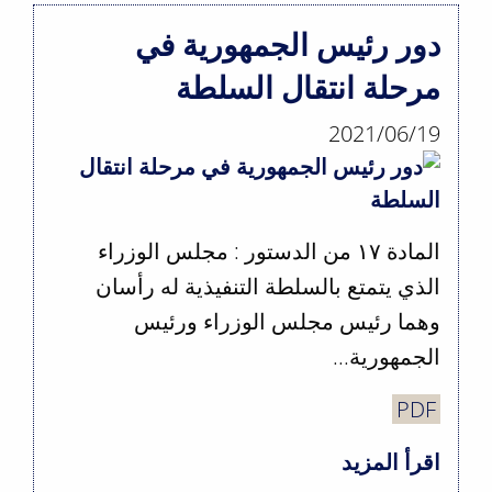
القانوني
دور رئيس الجمهورية في
للعقارات
مرحلة انتقال السلطة
التي
تضرّرت
2021/06/19
من
انفجار
مرفأ
المادة ١٧ من الدستور : مجلس الوزراء
بيروت
الذي يتمتع بالسلطة التنفيذية له رأسان
وهما رئيس مجلس الوزراء ورئيس
الجمهورية...
PDF
اقرأ المزيد
حول