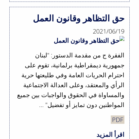
دور
رئيس
حق التظاهر وقانون العمل
الجمهورية
2021/06/19
في
مرحلة
انتقال
الفقرة ج من مقدمة الدستور: "لبنان
السلطة
جمهورية ديمقراطية برلمانية، تقوم على
احترام الحريات العامة وفي طليعتها حرية
الرأي والمعتقد، وعلى العدالة الاجتماعية
والمساواة في الحقوق والواجبات بين جميع
المواطنين دون تمايز أو تفضيل" ...
PDF
اقرأ المزيد
حول