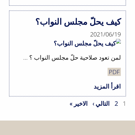
حق
التظاهر
كيف يحلّ مجلس النواب؟
وقانون
2021/06/19
العمل
لمن تعود صلاحية حلّ مجلس النواب ؟ ...
PDF
اقرأ المزيد
حول
كيف
Pagination
1
2
Current
الصفحة
Next
التالي ›
Last
الاخير »
يحلّ
page
page
page
مجلس
النواب؟