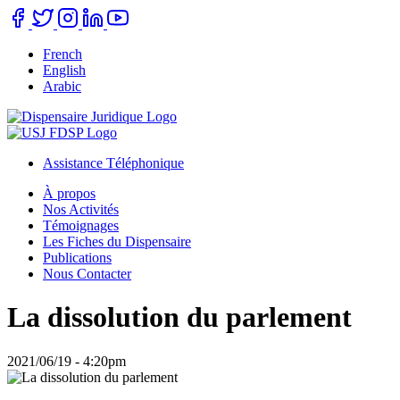
Skip
to
main
French
content
English
Arabic
Assistance Téléphonique
Buttons
À propos
navigation
Nos Activités
Main
Témoignages
navigation
Les Fiches du Dispensaire
Publications
Nous Contacter
La dissolution du parlement
2021/06/19 - 4:20pm